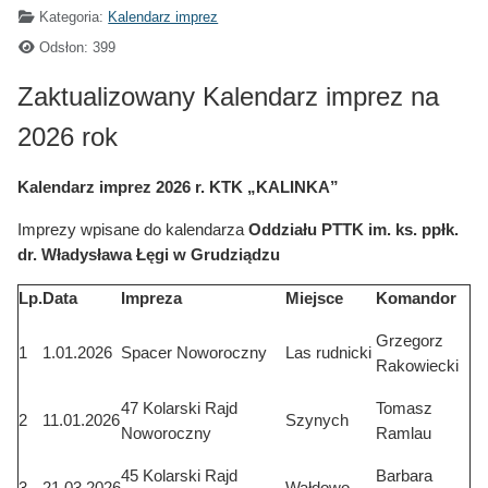
Kategoria:
Kalendarz imprez
Odsłon: 399
Zaktualizowany Kalendarz imprez na
2026 rok
Kalendarz imprez 2026 r. KTK „KALINKA”
Imprezy wpisane do kalendarza
Oddziału PTTK im. ks. ppłk.
dr. Władysława Łęgi w Grudziądzu
Lp.
Data
Impreza
Miejsce
Komandor
Grzegorz
1
1.01.2026
Spacer Noworoczny
Las rudnicki
Rakowiecki
47 Kolarski Rajd
Tomasz
2
11.01.2026
Szynych
Noworoczny
Ramlau
45 Kolarski Rajd
Barbara
3
21.03.2026
Wałdowo