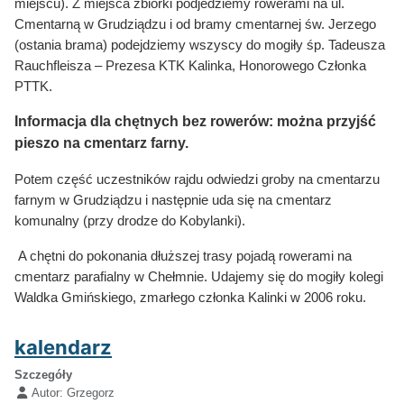
miejscu). Z miejsca zbiórki podjedziemy rowerami na ul.
Cmentarną w Grudziądzu i od bramy cmentarnej św. Jerzego
(ostania brama) podejdziemy wszyscy do mogiły śp. Tadeusza
Rauchfleisza – Prezesa KTK Kalinka, Honorowego Członka
PTTK.
Informacja dla chętnych bez rowerów: można przyjść
pieszo na cmentarz farny.
Potem część uczestników rajdu odwiedzi groby na cmentarzu
farnym w Grudziądzu i następnie uda się na cmentarz
komunalny (przy drodze do Kobylanki).
A chętni do pokonania dłuższej trasy pojadą rowerami na
cmentarz parafialny w Chełmnie. Udajemy się do mogiły kolegi
Waldka Gmińskiego, zmarłego członka Kalinki w 2006 roku.
kalendarz
Szczegóły
Autor:
Grzegorz