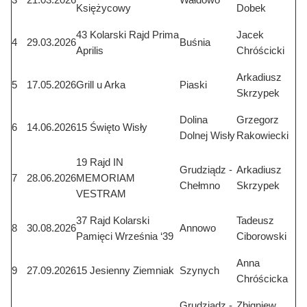
Księżycowy
Dobek
43 Kolarski Rajd Prima
Jacek
4
29.03.2026
Buśnia
Aprilis
Chróścicki
Arkadiusz
5
17.05.2026
Grill u Arka
Piaski
Skrzypek
Dolina
Grzegorz
6
14.06.2026
15 Święto Wisły
Dolnej Wisły
Rakowiecki
19 Rajd IN
Grudziądz -
Arkadiusz
7
28.06.2026
MEMORIAM
Chełmno
Skrzypek
VESTRAM
37 Rajd Kolarski
Tadeusz
8
30.08.2026
Annowo
Pamięci Września ‘39
Ciborowski
Anna
9
27.09.2026
15 Jesienny Ziemniak
Szynych
Chróścicka
Grudziądz -
Zbigniew