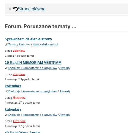
Strona główna
Forum. Poruszane tematy ...
Sprawdzam dzialanie strony
W
Tematy klubowe
/
www.kalinka.net.pl
przez
zbigniew
2 dni 17 godzin temu
19 Rajd IN MEMORIAM VESTRAM
W
Dyskusje i komentarze do artykułów
/
Artykuły
przez
zbigniew
1 miesiąc 2 tygodni temu
kalendarz
W
Dyskusje i komentarze do artykułów
/
Artykuły
przez
Grzegorz
4 miesiąc 17 godzin temu
kalendarz
W
Dyskusje i komentarze do artykułów
/
Artykuły
przez
Grzegorz
4 miesiąc 17 godzin temu
43 Rajd Prima Aprilis