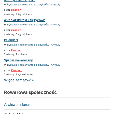
W
Dyskusje i komentarze do artykułów
/
Artykuły
przez
zbigniew
4 miesiąc 2 tygodni temu
45 Kolarski rajd księżycowy
W
Dyskusje i komentarze do artykułów
/
Artykuły
przez
zbigniew
4 miesiąc 3 tygodni temu
kalendarz
W
Dyskusje i komentarze do artykułów
/
Artykuły
przez
Grzegorz
7 miesiąc 2 dni temu
Spacer noworoczny
W
Dyskusje i komentarze do artykułów
/
Artykuły
przez
Grzegorz
7 miesiąc 1 tydzień temu
Więcej tematów »
Rowerowa społeczność
Archiwum forum