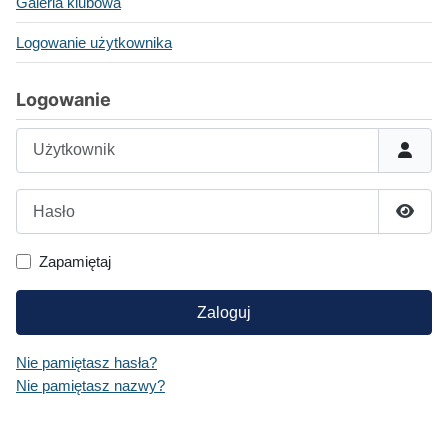
Galeria klubowa
Logowanie użytkownika
Logowanie
Użytkownik
Hasło
Pokaż
Zapamiętaj
Zaloguj
Nie pamiętasz hasła?
Nie pamiętasz nazwy?